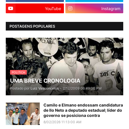
YouTube
Instagram
POSTAGENS POPULARES
POLITICA
UMA BREVE CRONOLOGIA
Postado por
Luiz Vasconcelos
-
2/12/2009 06:49:00 PM
Camilo e Elmano endossam candidatura
de Ilo Neto a deputado estadual; líder do
governo se posiciona contra
8/02/2026 11:13:00 AM