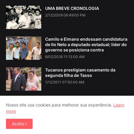
UMA BREVE CRONOLOGIA
2/12/2009 06:49:00 PM
Camilo e Elmano endossam candidatura
de Ilo Neto a deputado estadual; líder do
governo se posiciona contra
8/02/2026 11:13:00 AM
Tucanos prestigiam casamento da
segunda filha de Tasso
1/12/2011 07:50:00 AM
Nosso site usa cookies para melhorar sua experiência.
Learn
more
Home
About Us
Contact Us
RTL Version
Aceito !
Copyright ©
2026
Iguatu Noticias