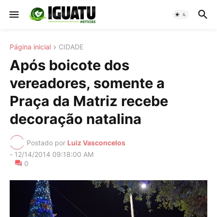
Página inicial
CIDADE
Após boicote dos
vereadores, somente a
Praça da Matriz recebe
decoração natalina
Postado por
Luiz Vasconcelos
-
12/14/2014 09:18:00 AM
0