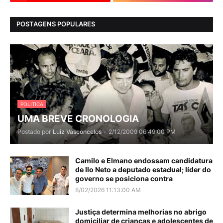
POSTAGENS POPULARES
POLITICA
UMA BREVE CRONOLOGIA
Postado por
Luiz Vasconcelos
-
2/12/2009 06:49:00 PM
Camilo e Elmano endossam candidatura
de Ilo Neto a deputado estadual; líder do
governo se posiciona contra
8/02/2026 11:13:00 AM
Justiça determina melhorias no abrigo
domiciliar de crianças e adolescentes de