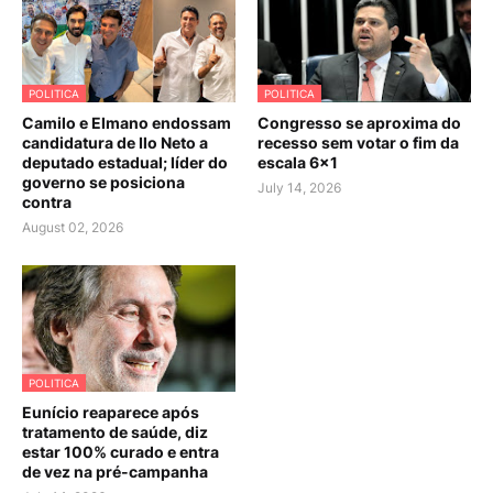
POLITICA
POLITICA
Camilo e Elmano endossam
Congresso se aproxima do
candidatura de Ilo Neto a
recesso sem votar o fim da
deputado estadual; líder do
escala 6×1
governo se posiciona
July 14, 2026
contra
August 02, 2026
POLITICA
Eunício reaparece após
tratamento de saúde, diz
estar 100% curado e entra
de vez na pré-campanha