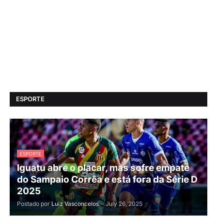
ESPORTE
ESPORTE
Iguatu abre o placar, mas sofre empate
do Sampaio Corrêa e está fora da Série D
2025
Postado por
Luiz Vasconcelos
-
July 26, 2025