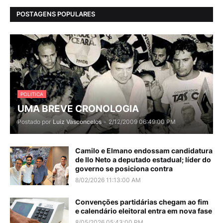
POSTAGENS POPULARES
POLITICA
UMA BREVE CRONOLOGIA
Postado por
Luiz Vasconcelos
-
2/12/2009 06:49:00 PM
Camilo e Elmano endossam candidatura
de Ilo Neto a deputado estadual; líder do
governo se posiciona contra
8/02/2026 11:13:00 AM
Convenções partidárias chegam ao fim
e calendário eleitoral entra em nova fase
8/05/2026 05:43:00 PM