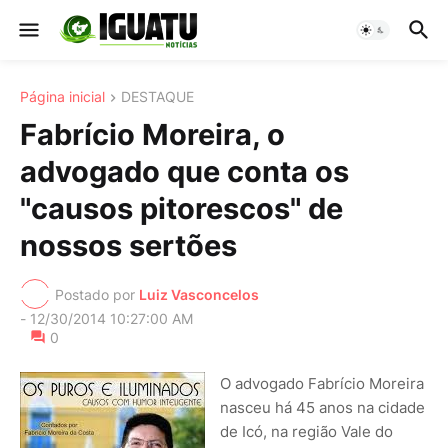
Página inicial
DESTAQUE
Fabrício Moreira, o
advogado que conta os
"causos pitorescos" de
nossos sertões
Postado por
Luiz Vasconcelos
-
12/30/2014 10:27:00 AM
0
O advogado Fabrício Moreira
nasceu há 45 anos na cidade
de Icó, na região Vale do