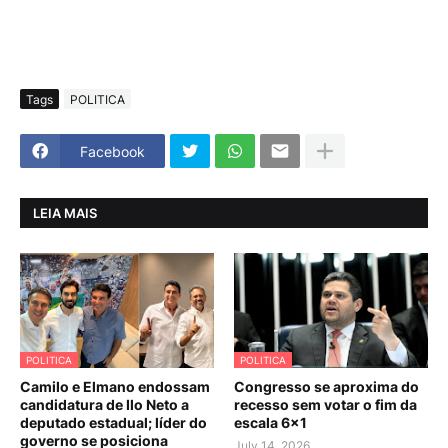
Tags
POLITICA
Facebook
LEIA MAIS
POLITICA
POLITICA
Camilo e Elmano endossam
Congresso se aproxima do
candidatura de Ilo Neto a
recesso sem votar o fim da
deputado estadual; líder do
escala 6×1
governo se posiciona
July 14, 2026