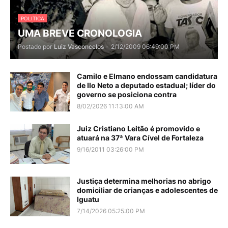
POLITICA
UMA BREVE CRONOLOGIA
Postado por
Luiz Vasconcelos
-
2/12/2009 06:49:00 PM
Camilo e Elmano endossam candidatura
de Ilo Neto a deputado estadual; líder do
governo se posiciona contra
8/02/2026 11:13:00 AM
Juiz Cristiano Leitão é promovido e
atuará na 37ª Vara Cível de Fortaleza
9/16/2011 03:26:00 PM
Justiça determina melhorias no abrigo
domiciliar de crianças e adolescentes de
Iguatu
7/14/2026 05:25:00 PM