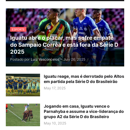
ESPORTE
Iguatu abre o placar, mas sofre empate
do Sampaio Corrêa e está fora da Série D
2025
Postado por
Luiz Vasconcelos
-
July 26, 2025
Iguatu reage, mas é derrotado pelo Altos
em partida pela Série D do Brasileirão
May 17, 2025
Jogando em casa, Iguatu vence o
Parnahyba e assume a vice-liderança do
grupo A2 da Série D do Brasileiro
May 10, 2025