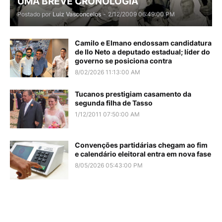
UMA BREVE CRONOLOGIA
Postado por
Luiz Vasconcelos
-
2/12/2009 06:49:00 PM
Camilo e Elmano endossam candidatura
de Ilo Neto a deputado estadual; líder do
governo se posiciona contra
8/02/2026 11:13:00 AM
Tucanos prestigiam casamento da
segunda filha de Tasso
1/12/2011 07:50:00 AM
Convenções partidárias chegam ao fim
e calendário eleitoral entra em nova fase
8/05/2026 05:43:00 PM