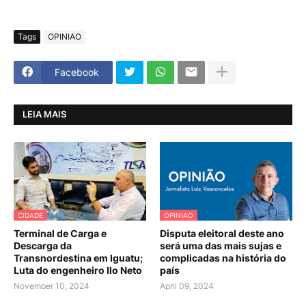
Tags
OPINIAO
Facebook
LEIA MAIS
CIDADE
OPINIAO
Terminal de Carga e
Disputa eleitoral deste ano
Descarga da
será uma das mais sujas e
Transnordestina em Iguatu;
complicadas na história do
Luta do engenheiro Ilo Neto
país
November 10, 2024
April 09, 2024