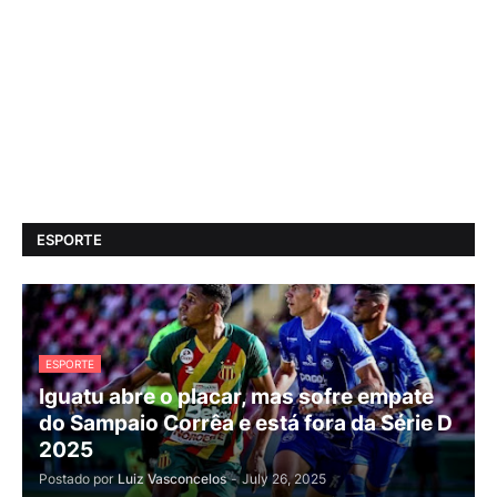
ESPORTE
ESPORTE
Iguatu abre o placar, mas sofre empate
do Sampaio Corrêa e está fora da Série D
2025
Postado por
Luiz Vasconcelos
-
July 26, 2025