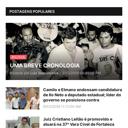
POSTAGENS POPULARES
POLITICA
UMA BREVE CRONOLOGIA
Postado por
Luiz Vasconcelos
-
2/12/2009 06:49:00 PM
Camilo e Elmano endossam candidatura
de Ilo Neto a deputado estadual; líder do
governo se posiciona contra
8/02/2026 11:13:00 AM
Juiz Cristiano Leitão é promovido e
atuará na 37ª Vara Cível de Fortaleza