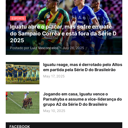
ESPORTE
Iguatu abre o placar, mas sofre empate
do Sampaio Corrêa e está fora da Série D
2025
Postado por
Luiz Vasconcelos
-
July 26, 2025
Iguatu reage, mas é derrotado pelo Altos
em partida pela Série D do Brasileirão
May 17, 2025
Jogando em casa, Iguatu vence o
Parnahyba e assume a vice-liderança do
grupo A2 da Série D do Brasileiro
May 10, 2025
FACEBOOK