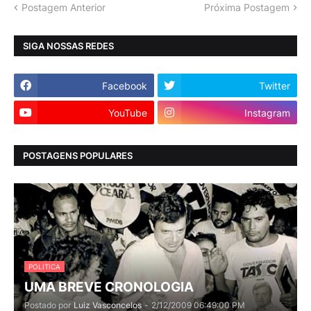
Postagem Anterior
Próxima Postagem
SIGA NOSSAS REDES
Facebook
Twitter
YouTube
Instagram
POSTAGENS POPULARES
POLITICA
UMA BREVE CRONOLOGIA
Postado por
Luiz Vasconcelos
-
2/12/2009 06:49:00 PM