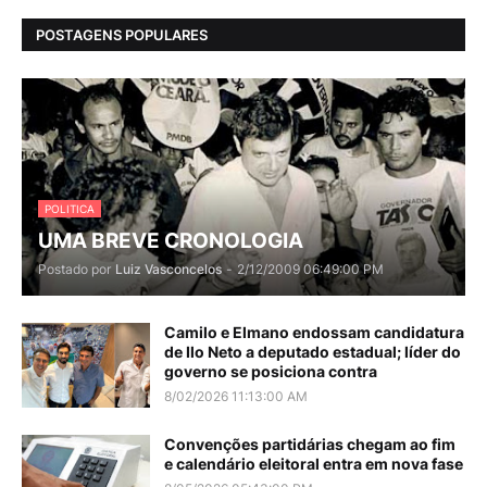
POSTAGENS POPULARES
POLITICA
UMA BREVE CRONOLOGIA
Postado por
Luiz Vasconcelos
-
2/12/2009 06:49:00 PM
Camilo e Elmano endossam candidatura
de Ilo Neto a deputado estadual; líder do
governo se posiciona contra
8/02/2026 11:13:00 AM
Convenções partidárias chegam ao fim
e calendário eleitoral entra em nova fase