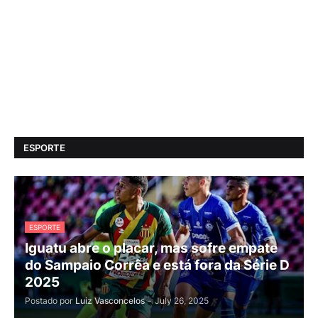
ESPORTE
ESPORTE
Iguatu abre o placar, mas sofre empate
do Sampaio Corrêa e está fora da Série D
2025
Postado por
Luiz Vasconcelos
-
July 26, 2025