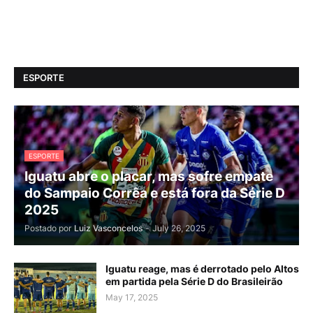
ESPORTE
ESPORTE
Iguatu abre o placar, mas sofre empate
do Sampaio Corrêa e está fora da Série D
2025
Postado por
Luiz Vasconcelos
-
July 26, 2025
Iguatu reage, mas é derrotado pelo Altos
em partida pela Série D do Brasileirão
May 17, 2025