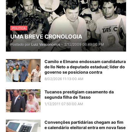
POLITICA
UMA BREVE CRONOLOGIA
Postado por
Luiz Vasconcelos
-
2/12/2009 06:49:00 PM
Camilo e Elmano endossam candidatura
de Ilo Neto a deputado estadual; líder do
governo se posiciona contra
8/02/2026 11:13:00 AM
Tucanos prestigiam casamento da
segunda filha de Tasso
1/12/2011 07:50:00 AM
Convenções partidárias chegam ao fim
e calendário eleitoral entra em nova fase