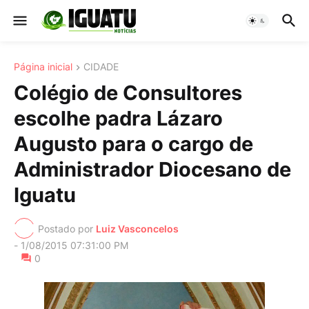
Página inicial
CIDADE
Colégio de Consultores
escolhe padra Lázaro
Augusto para o cargo de
Administrador Diocesano de
Iguatu
Postado por
Luiz Vasconcelos
-
1/08/2015 07:31:00 PM
0