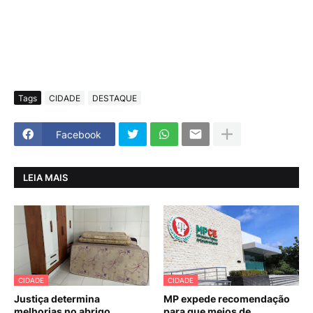
Tags
CIDADE
DESTAQUE
Facebook
LEIA MAIS
CIDADE
CIDADE
Justiça determina
MP expede recomendação
melhorias no abrigo
para que meios de