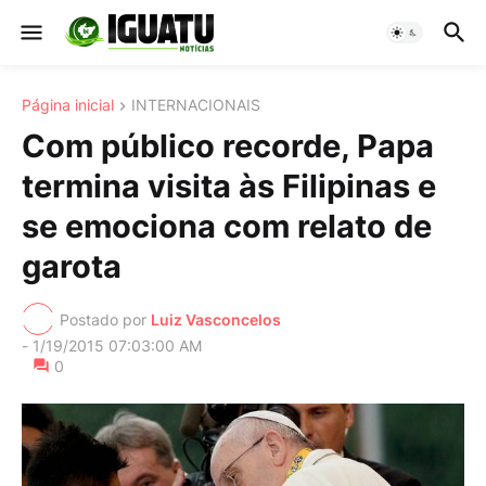
Página inicial
INTERNACIONAIS
Com público recorde, Papa
termina visita às Filipinas e
se emociona com relato de
garota
Postado por
Luiz Vasconcelos
-
1/19/2015 07:03:00 AM
0