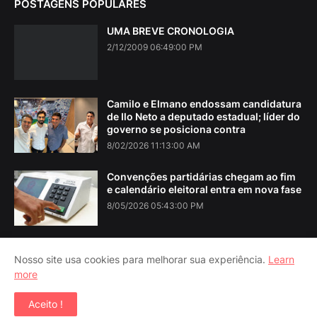
POSTAGENS POPULARES
UMA BREVE CRONOLOGIA
2/12/2009 06:49:00 PM
Camilo e Elmano endossam candidatura
de Ilo Neto a deputado estadual; líder do
governo se posiciona contra
8/02/2026 11:13:00 AM
Convenções partidárias chegam ao fim
e calendário eleitoral entra em nova fase
8/05/2026 05:43:00 PM
Nosso site usa cookies para melhorar sua experiência.
Learn
more
Home
About Us
Contact Us
RTL Version
Aceito !
Copyright ©
2026
Iguatu Noticias