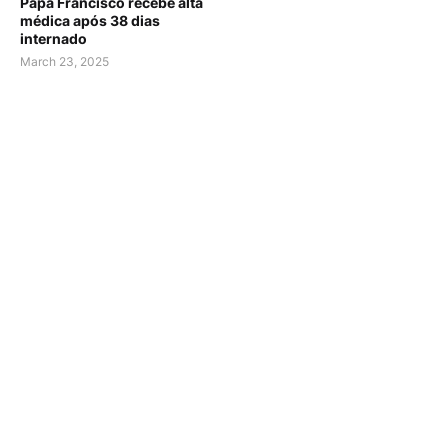
Papa Francisco recebe alta
médica após 38 dias
internado
March 23, 2025