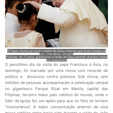
O Papa chorou ao ouvir o relato de duas crianças que foram tiradas da
rua. Uma delas, Glyzelle
Palomar, de 12 anos, questionou a razão de Deus permitir diversos males
aos pequenos.
O penúltimo dia da visita do papa Francisco à Ásia, no
domingo, foi marcado por uma missa com recorde de
público e discursos contra pobreza. Sob chuva, seis
milhões de pessoas acompanharam a celebração campal
no gigantesco Parque Rizal em Manila, capital das
Filipinas, terceiro maior país católico do mundo, onde o
líder da Igreja fez um apelo para que os fiéis se tornem
“missionários”. A maior concentração anterior de uma
missa católica antes havia sido durante a visita de João