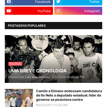
Facebook
Twitter
YouTube
Instagram
POSTAGENS POPULARES
POLITICA
UMA BREVE CRONOLOGIA
Postado por
Luiz Vasconcelos
-
2/12/2009 06:49:00 PM
Camilo e Elmano endossam candidatura
de Ilo Neto a deputado estadual; líder do
governo se posiciona contra
8/02/2026 11:13:00 AM