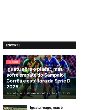
ESPORTE
ESPORTE
Iguatu abre o placar, mas
sofre empate do Sampaio
Corrêa e está fora da Série D
2025
Postado por
Luiz Vasconcelos
-
July 26, 2025
Iguatu reage, mas é