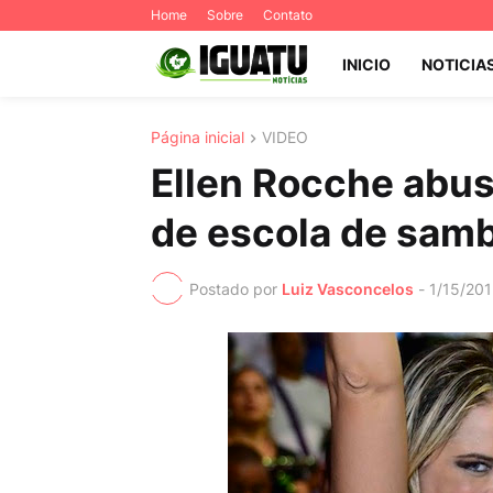
Home
Sobre
Contato
INICIO
NOTICIA
Página inicial
VIDEO
Ellen Rocche abus
de escola de sam
Postado por
Luiz Vasconcelos
-
1/15/20