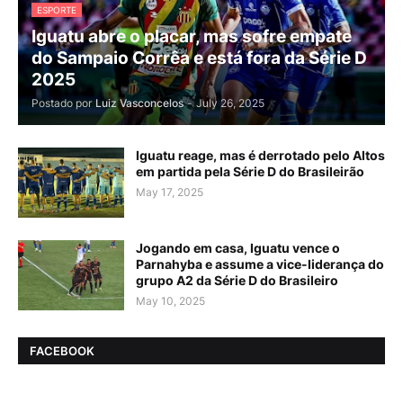
ESPORTE
Iguatu abre o placar, mas sofre empate
do Sampaio Corrêa e está fora da Série D
2025
Postado por
Luiz Vasconcelos
-
July 26, 2025
Iguatu reage, mas é derrotado pelo Altos
em partida pela Série D do Brasileirão
May 17, 2025
Jogando em casa, Iguatu vence o
Parnahyba e assume a vice-liderança do
grupo A2 da Série D do Brasileiro
May 10, 2025
FACEBOOK