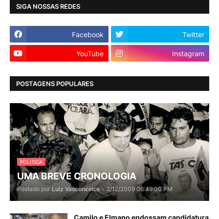
SIGA NOSSAS REDES
Facebook
Twitter
YouTube
Instagram
POSTAGENS POPULARES
POLITICA
UMA BREVE CRONOLOGIA
Postado por
Luiz Vasconcelos
-
2/12/2009 06:49:00 PM
Camilo e Elmano endossam candidatura