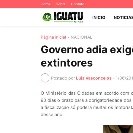
Home
Sobre
Contato
INICIO
NOTICIA
Página inicial
NACIONAL
Governo adia exig
extintores
Postado por
Luiz Vasconcelos
-
1/06/20
O Ministério das Cidades em acordo com o
90 dias o prazo para a obrigatoriedade dos 
a fiscalização só poderá multar os motoris
desse ano.