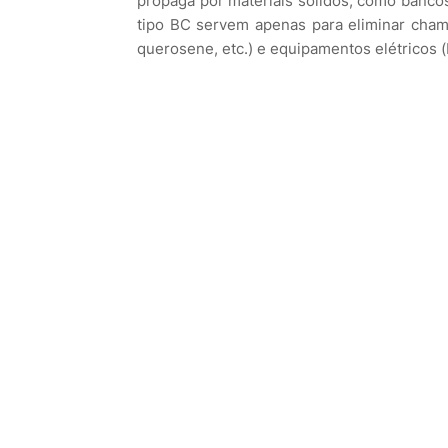
propaga por materiais sólidos, como bancos
tipo BC servem apenas para eliminar chamas
querosene, etc.) e equipamentos elétricos (ba