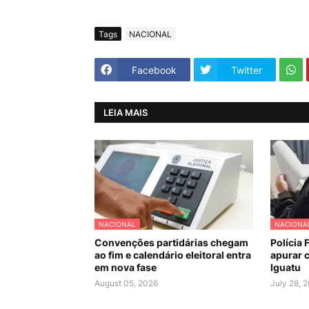
Tags
NACIONAL
Facebook
Twitter
LEIA MAIS
NACIONAL
NACIONA
Convenções partidárias chegam
Polícia 
ao fim e calendário eleitoral entra
apurar c
em nova fase
Iguatu
August 05, 2026
July 28, 