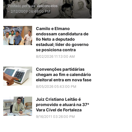
Postado por
Luiz Vasconcelos
-
2/12/2009 06:49:00 PM
Camilo e Elmano
endossam candidatura de
Ilo Neto a deputado
estadual; líder do governo
se posiciona contra
8/02/2026 11:13:00 AM
Convenções partidárias
chegam ao fim e calendário
eleitoral entra em nova fase
8/05/2026 05:43:00 PM
Juiz Cristiano Leitão é
promovido e atuará na 37ª
Vara Cível de Fortaleza
9/16/2011 03:26:00 PM