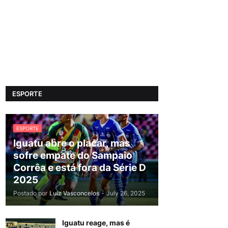
ESPORTE
ESPORTE
Iguatu abre o placar, mas
sofre empate do Sampaio
Corrêa e está fora da Série D
2025
Postado por
Luiz Vasconcelos
-
July 26, 2025
Iguatu reage, mas é