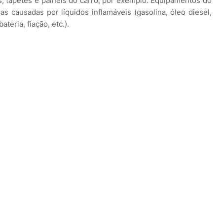
, tapetes e painéis do carro, por exemplo. Equipamentos do
 causadas por líquidos inflamáveis (gasolina, óleo diesel,
teria, fiação, etc.).