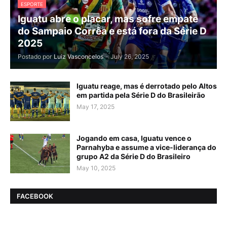
ESPORTE
Iguatu abre o placar, mas sofre empate
do Sampaio Corrêa e está fora da Série D
2025
Postado por
Luiz Vasconcelos
-
July 26, 2025
Iguatu reage, mas é derrotado pelo Altos
em partida pela Série D do Brasileirão
May 17, 2025
Jogando em casa, Iguatu vence o
Parnahyba e assume a vice-liderança do
grupo A2 da Série D do Brasileiro
May 10, 2025
FACEBOOK