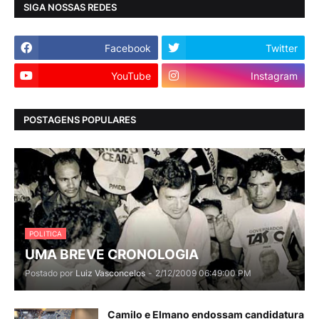
SIGA NOSSAS REDES
Facebook
Twitter
YouTube
Instagram
POSTAGENS POPULARES
POLITICA
UMA BREVE CRONOLOGIA
Postado por
Luiz Vasconcelos
-
2/12/2009 06:49:00 PM
Camilo e Elmano endossam candidatura