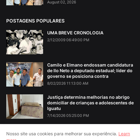
August 02, 2026
POSTAGENS POPULARES
UMA BREVE CRONOLOGIA
2/12/2009 06:49:00 PM
Camilo e Elmano endossam candidatura
de Ilo Neto a deputado estadual; líder do
governo se posiciona contra
8/02/2026 11:13:00 AM
Justiça determina melhorias no abrigo
domiciliar de crianças e adolescentes de
Iguatu
7/14/2026 05:25:00 PM
Nosso site usa cookies para melhorar sua experiência.
Learn