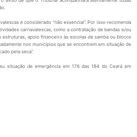
do o aviso de que o Tribunal acompanhará atentamente todas
ão.
avalescas é considerado “não essencial”. Por isso recomenda
tividades carnavalescas, como a contratação de bandas e/ou
s estruturas, apoio financeiro às escolas de samba ou blocos
otadamente nos municípios que se encontrem em situação de
ado pela seca”.
eu situação de emergência em 176 das 184 do Ceará em