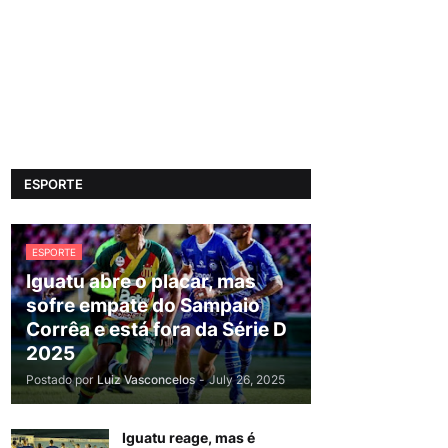
ESPORTE
ESPORTE
Iguatu abre o placar, mas
sofre empate do Sampaio
Corrêa e está fora da Série D
2025
Postado por
Luiz Vasconcelos
-
July 26, 2025
Iguatu reage, mas é