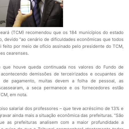
Ceará (TCM) recomendou que os 184 municípios do estado
no, devido “ao cenário de dificuldades econômicas que todos
i feito por meio de ofício assinado pelo presidente do TCM,
des cearenses.
de que houve queda continuada nos valores do Fundo de
o acontecendo demissões de terceirizados e ocupantes de
de de pagamento, muitas devem a folha de pessoal, as
 escassearam, a seca permanece e os fornecedores estão
 TCM, em nota.
piso salarial dos professores – que teve acréscimo de 13% e
gravar ainda mais a situação econômica das prefeituras. “São
ue as prefeituras analisem com a maior profundidade a