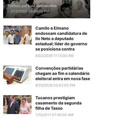
Postado por
Luiz Vasconcelos
-
2/12/2009 06:49:00 PM
Camilo e Elmano
endossam candidatura de
Ilo Neto a deputado
estadual; líder do governo
se posiciona contra
8/02/2026 11:13:00 AM
Convenções partidárias
chegam ao fim e calendário
eleitoral entra em nova fase
8/05/2026 05:43:00 PM
Tucanos prestigiam
casamento da segunda
filha de Tasso
1/12/2011 07:50:00 AM