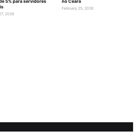
 de 5% para servidores
no Ceará
is
February 25, 2026
27, 2026