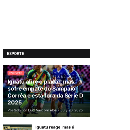
ESPORTE
ESPORTE
Iguatu abre o placar, mas
sofre empate do Sampaio
Corrêa e está fora da Série D
2025
Postado por
Luiz Vasconcelos
-
July 26, 2025
Iguatu reage, mas é