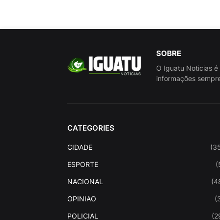
SOBRE
O Iguatu Noticias é
informações sempre
CATEGORIES
CIDADE
(3
ESPORTE
(
NACIONAL
(4
OPINIAO
(
POLICIAL
(2