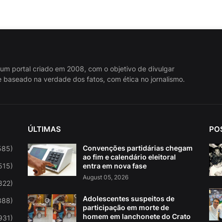
 um portal criado em 2008, com o objetivo de divulgar
 baseado na verdade dos fatos, com ética no jornalismo.
ÚLTIMAS
PO
Convenções partidárias chegam
585)
ao fim e calendário eleitoral
515)
entra em nova fase
August 05, 2026
822)
Adolescentes suspeitos de
388)
participação em morte de
homem em lanchonete do Crato
931)