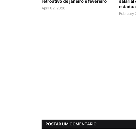
retroativo de janeiro e fevereiro
salarial
estadua
April 02, 2026
February 
POSTAR UM COMENTÁRIO