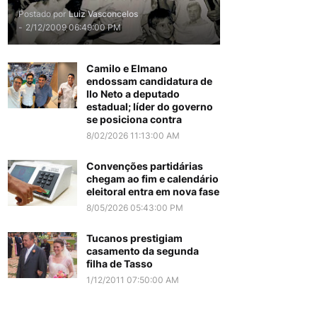
Postado por
Luiz Vasconcelos
-
2/12/2009 06:49:00 PM
Camilo e Elmano
endossam candidatura de
Ilo Neto a deputado
estadual; líder do governo
se posiciona contra
8/02/2026 11:13:00 AM
Convenções partidárias
chegam ao fim e calendário
eleitoral entra em nova fase
8/05/2026 05:43:00 PM
Tucanos prestigiam
casamento da segunda
filha de Tasso
1/12/2011 07:50:00 AM