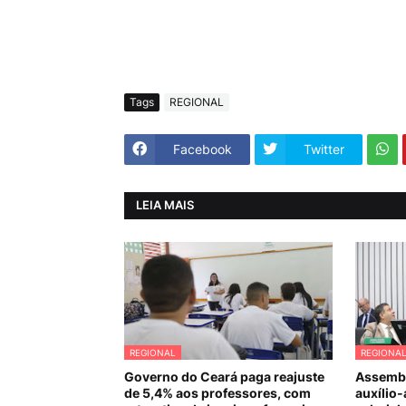
Tags
REGIONAL
Facebook
Twitter
LEIA MAIS
REGIONAL
REGIONA
Governo do Ceará paga reajuste
Assembl
de 5,4% aos professores, com
auxílio-