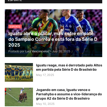
ESPORTE
Iguatu abre o placar, mas sofre empate
do Sampaio Corrêa e está fora da Série D
2025
Postado por
Luiz Vasconcelos
-
July 26, 2025
Iguatu reage, mas é derrotado pelo Altos
em partida pela Série D do Brasileirão
May 17, 2025
Jogando em casa, Iguatu vence o
Parnahyba e assume a vice-liderança do
grupo A2 da Série D do Brasileiro
May 10, 2025