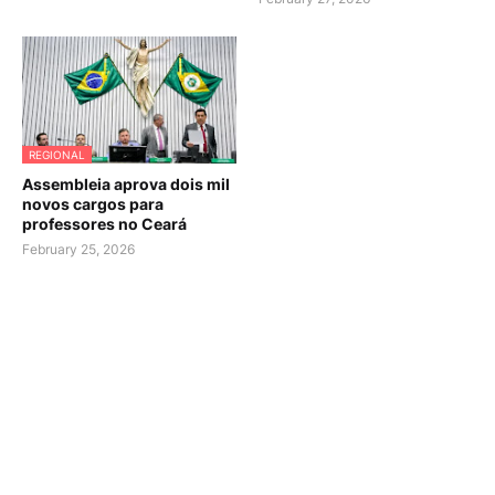
REGIONAL
Assembleia aprova dois mil
novos cargos para
professores no Ceará
February 25, 2026