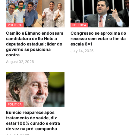
POLITICA
POLITICA
Camilo e Elmano endossam
Congresso se aproxima do
candidatura de Ilo Neto a
recesso sem votar o fim da
deputado estadual; líder do
escala 6×1
governo se posiciona
July 14, 2026
contra
August 02, 2026
POLITICA
Eunício reaparece após
tratamento de saúde, diz
estar 100% curado e entra
de vez na pré-campanha