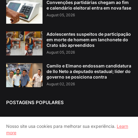
Convenções partidárias chegam ao fim
e calendário eleitoral entra em nova fase
August 05, 2026
Adolescentes suspeitos de participação
em morte de homem em lanchonete do
Crato são apreendidos
August 05, 2026
Camilo e Elmano endossam candidatura
de Ilo Neto a deputado estadual; líder do
governo se posiciona contra
August 02, 2026
POSTAGENS POPULARES
Nosso site usa cookies para melhorar sua experiência.
Learn
more
Home
About Us
Contact Us
RTL Version