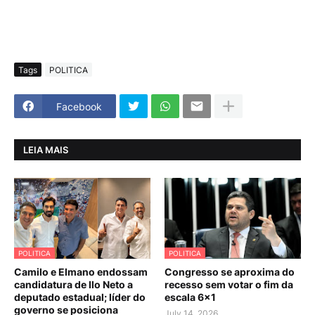
Tags
POLITICA
Facebook
LEIA MAIS
POLITICA
POLITICA
Camilo e Elmano endossam
Congresso se aproxima do
candidatura de Ilo Neto a
recesso sem votar o fim da
deputado estadual; líder do
escala 6×1
governo se posiciona
July 14, 2026