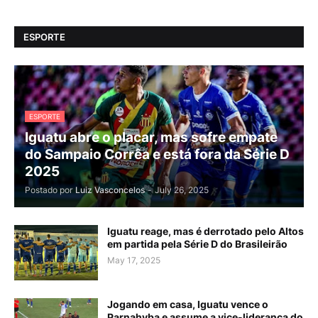
ESPORTE
ESPORTE
Iguatu abre o placar, mas sofre empate
do Sampaio Corrêa e está fora da Série D
2025
Postado por
Luiz Vasconcelos
-
July 26, 2025
Iguatu reage, mas é derrotado pelo Altos
em partida pela Série D do Brasileirão
May 17, 2025
Jogando em casa, Iguatu vence o
Parnahyba e assume a vice-liderança do