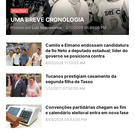
POLITICA
UMA BREVE CRONOLOGIA
Postado por
Luiz Vasconcelos
-
2/12/2009 06:49:00 PM
Camilo e Elmano endossam candidatura
de Ilo Neto a deputado estadual; líder do
governo se posiciona contra
8/02/2026 11:13:00 AM
Tucanos prestigiam casamento da
segunda filha de Tasso
1/12/2011 07:50:00 AM
Convenções partidárias chegam ao fim
e calendário eleitoral entra em nova fase
8/05/2026 05:43:00 PM