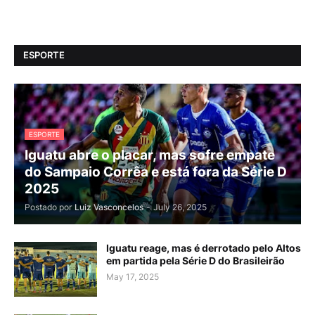
ESPORTE
ESPORTE
Iguatu abre o placar, mas sofre empate
do Sampaio Corrêa e está fora da Série D
2025
Postado por
Luiz Vasconcelos
-
July 26, 2025
Iguatu reage, mas é derrotado pelo Altos
em partida pela Série D do Brasileirão
May 17, 2025