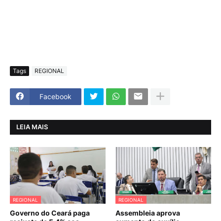
Tags
REGIONAL
Facebook
LEIA MAIS
REGIONAL
REGIONAL
Governo do Ceará paga
Assembleia aprova