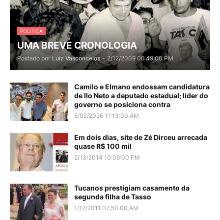
POLITICA
UMA BREVE CRONOLOGIA
Postado por
Luiz Vasconcelos
-
2/12/2009 06:49:00 PM
Camilo e Elmano endossam candidatura
de Ilo Neto a deputado estadual; líder do
governo se posiciona contra
8/02/2026 11:13:00 AM
Em dois dias, site de Zé Dirceu arrecada
quase R$ 100 mil
2/13/2014 10:06:00 PM
Tucanos prestigiam casamento da
segunda filha de Tasso
1/12/2011 07:50:00 AM