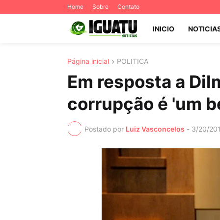
Home
Sobre
Contato
INICIO
NOTICIA
Página inicial
POLITICA
Em resposta a Dil
corrupção é 'um b
Postado por
Luiz Vasconcelos
-
3/20/20