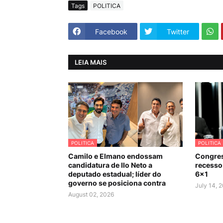
Tags
POLITICA
Facebook
Twitter
LEIA MAIS
POLITICA
POLITICA
Camilo e Elmano endossam
Congres
candidatura de Ilo Neto a
recesso 
deputado estadual; líder do
6×1
governo se posiciona contra
July 14, 
August 02, 2026