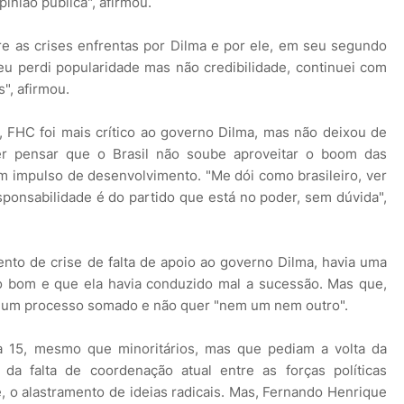
inião pública", afirmou.
e as crises enfrentas por Dilma e por ele, em seu segundo
eu perdi popularidade mas não credibilidade, continuei com
", afirmou.
 FHC foi mais crítico ao governo Dilma, mas não deixou de
er pensar que o Brasil não soube aproveitar o boom das
 impulso de desenvolvimento. "Me dói como brasileiro, ver
sponsabilidade é do partido que está no poder, sem dúvida",
to de crise de falta de apoio ao governo Dilma, havia uma
o bom e que ela havia conduzido mal a sucessão. Mas que,
mo um processo somado e não quer "nem um nem outro".
a 15, mesmo que minoritários, mas que pediam a volta da
 da falta de coordenação atual entre as forças políticas
, o alastramento de ideias radicais. Mas, Fernando Henrique