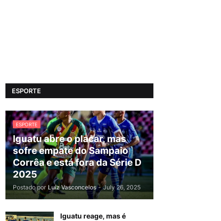
ESPORTE
ESPORTE
Iguatu abre o placar, mas
sofre empate do Sampaio
Corrêa e está fora da Série D
2025
Postado por
Luiz Vasconcelos
-
July 26, 2025
Iguatu reage, mas é