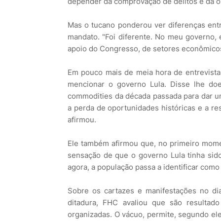
depender da comprovação de delitos e da op
Mas o tucano ponderou ver diferenças entr
mandato. "Foi diferente. No meu governo, 
apoio do Congresso, de setores econômicos
Em pouco mais de meia hora de entrevista,
mencionar o governo Lula. Disse lhe do
commodities da década passada para dar um
a perda de oportunidades históricas e a re
afirmou.
Ele também afirmou que, no primeiro momen
sensação de que o governo Lula tinha sid
agora, a população passa a identificar co
Sobre os cartazes e manifestações no di
ditadura, FHC avaliou que são resultado
organizadas. O vácuo, permite, segundo ele