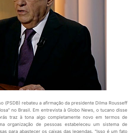
o (PSDB) rebateu a afirmação da presidente Dilma Rousseff
osa" no Brasil. Em entrevista à Globo News, o tucano disse
brás traz à tona algo completamente novo em termos de
uma organização de pessoas estabeleceu um sistema de
sas para abastecer os caixas das legendas. "Isso é um fato