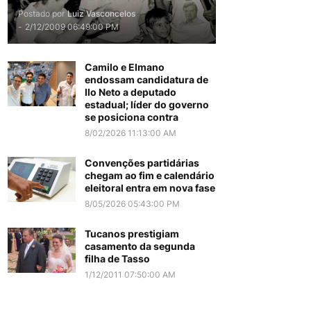
Postado por
Luiz Vasconcelos
-
2/12/2009 06:49:00 PM
Camilo e Elmano
endossam candidatura de
Ilo Neto a deputado
estadual; líder do governo
se posiciona contra
8/02/2026 11:13:00 AM
Convenções partidárias
chegam ao fim e calendário
eleitoral entra em nova fase
8/05/2026 05:43:00 PM
Tucanos prestigiam
casamento da segunda
filha de Tasso
1/12/2011 07:50:00 AM