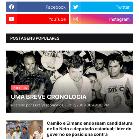
Facebook
Twitter
YouTube
Instagram
POSTAGENS POPULARES
POLITICA
UMA BREVE CRONOLOGIA
Postado por
Luiz Vasconcelos
-
2/12/2009 06:49:00 PM
Camilo e Elmano endossam candidatura
de Ilo Neto a deputado estadual; líder do
governo se posiciona contra