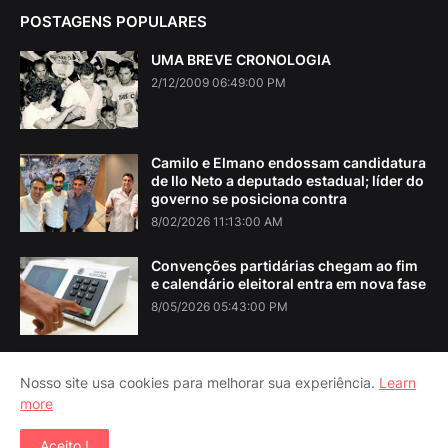
POSTAGENS POPULARES
UMA BREVE CRONOLOGIA
2/12/2009 06:49:00 PM
Camilo e Elmano endossam candidatura
de Ilo Neto a deputado estadual; líder do
governo se posiciona contra
8/02/2026 11:13:00 AM
Convenções partidárias chegam ao fim
e calendário eleitoral entra em nova fase
8/05/2026 05:43:00 PM
Nosso site usa cookies para melhorar sua experiência.
Learn
more
Home
About Us
Contact Us
RTL Version
Aceito !