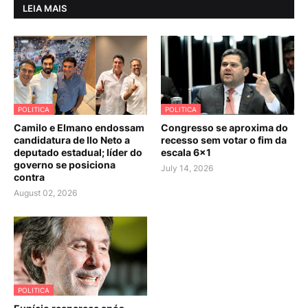
LEIA MAIS
POLITICA
POLITICA
Camilo e Elmano endossam
Congresso se aproxima do
candidatura de Ilo Neto a
recesso sem votar o fim da
deputado estadual; líder do
escala 6×1
governo se posiciona
July 14, 2026
contra
August 02, 2026
POLITICA