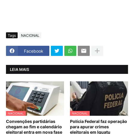
Tags
NACIONAL
Facebook
LEIA MAIS
NACIONAL
NACIONAL
Convenções partidárias
Polícia Federal faz operação
chegam ao fim e calendário
para apurar crimes
eleitoral entra em nova fase
eleitorais em Iguatu