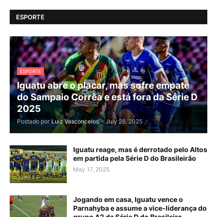
ESPORTE
ESPORTE
Iguatu abre o placar, mas sofre empate
do Sampaio Corrêa e está fora da Série D
2025
Postado por
Luiz Vasconcelos
-
July 26, 2025
Iguatu reage, mas é derrotado pelo Altos
em partida pela Série D do Brasileirão
May 17, 2025
Jogando em casa, Iguatu vence o
Parnahyba e assume a vice-liderança do
grupo A2 da Série D do Brasileiro