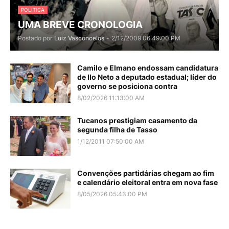
POLITICA
UMA BREVE CRONOLOGIA
Postado por
Luiz Vasconcelos
-
2/12/2009 06:49:00 PM
Camilo e Elmano endossam candidatura
de Ilo Neto a deputado estadual; líder do
governo se posiciona contra
8/02/2026 11:13:00 AM
Tucanos prestigiam casamento da
segunda filha de Tasso
1/12/2011 07:50:00 AM
Convenções partidárias chegam ao fim
e calendário eleitoral entra em nova fase
8/05/2026 05:43:00 PM