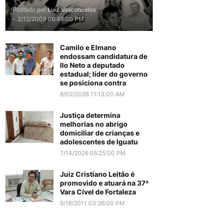
Postado por
Luiz Vasconcelos
-
2/12/2009 06:49:00 PM
Camilo e Elmano
endossam candidatura de
Ilo Neto a deputado
estadual; líder do governo
se posiciona contra
8/02/2026 11:13:00 AM
Justiça determina
melhorias no abrigo
domiciliar de crianças e
adolescentes de Iguatu
7/14/2026 05:25:00 PM
Juiz Cristiano Leitão é
promovido e atuará na 37ª
Vara Cível de Fortaleza
9/16/2011 03:26:00 PM