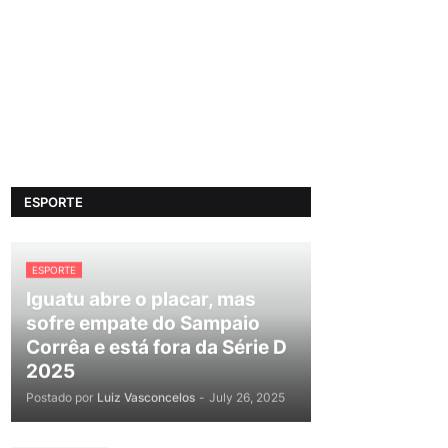
ESPORTE
ESPORTE
Iguatu abre o placar, mas
sofre empate do Sampaio
Corrêa e está fora da Série D
2025
Postado por
Luiz Vasconcelos
-
July 26, 2025