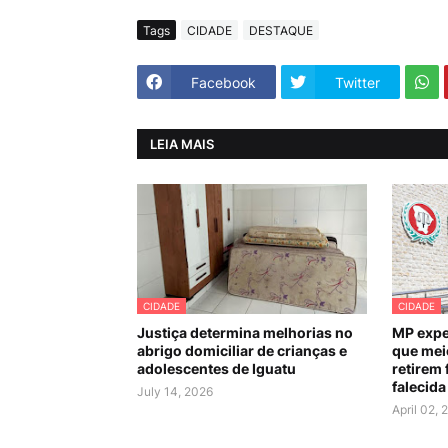
Tags
CIDADE
DESTAQUE
Facebook
Twitter
LEIA MAIS
CIDADE
CIDADE
Justiça determina melhorias no
MP expe
abrigo domiciliar de crianças e
que mei
adolescentes de Iguatu
retirem 
falecida
July 14, 2026
April 02, 