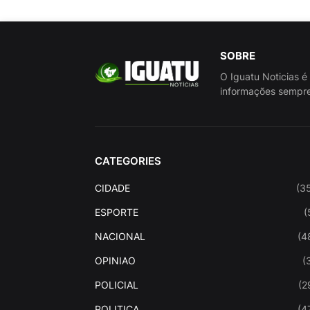
SOBRE
O Iguatu Noticias é
informações sempre
CATEGORIES
CIDADE
(3
ESPORTE
(
NACIONAL
(4
OPINIAO
(
POLICIAL
(2
POLITICA
(4