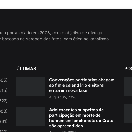
 um portal criado em 2008, com o objetivo de divulgar
 baseado na verdade dos fatos, com ética no jornalismo.
ÚLTIMAS
PO
Convenções partidárias chegam
585)
ao fim e calendário eleitoral
515)
entra em nova fase
August 05, 2026
822)
Adolescentes suspeitos de
388)
participação em morte de
homem em lanchonete do Crato
931)
são apreendidos
720)