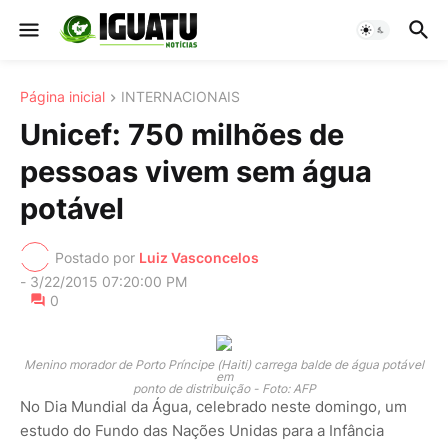
Página inicial
INTERNACIONAIS
Unicef: 750 milhões de
pessoas vivem sem água
potável
Postado por
Luiz Vasconcelos
-
3/22/2015 07:20:00 PM
0
Menino morador de Porto Príncipe (Haiti) carrega balde de água potável
em
ponto de distribuição - Foto: AFP
No Dia Mundial da Água, celebrado neste domingo, um
estudo do Fundo das Nações Unidas para a Infância