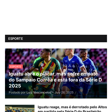
ESPORTE
ESPORTE
Iguatu abre o placar, mas sofre empate
do Sampaio Corrêa e está fora da Série D
2025
Postado por
Luiz Vasconcelos
-
July 26, 2025
Iguatu reage, mas é derrotado pelo Altos
em partida pela Série D do Brasileirão