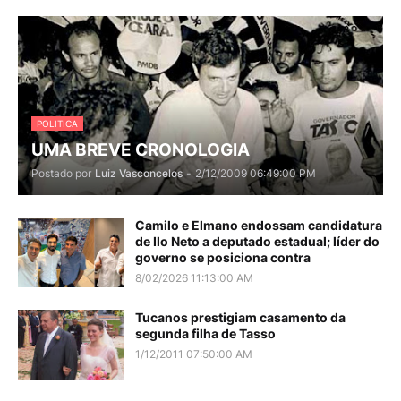
POLITICA
UMA BREVE CRONOLOGIA
Postado por
Luiz Vasconcelos
-
2/12/2009 06:49:00 PM
Camilo e Elmano endossam candidatura
de Ilo Neto a deputado estadual; líder do
governo se posiciona contra
8/02/2026 11:13:00 AM
Tucanos prestigiam casamento da
segunda filha de Tasso
1/12/2011 07:50:00 AM