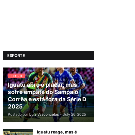
ESPORTE
ESPORTE
Iguatu abre o placar, mas
sofre empate do Sampaio
Corrêa e está fora da Série D
2025
Postado por
Luiz Vasconcelos
-
July 26, 2025
Iguatu reage, mas é