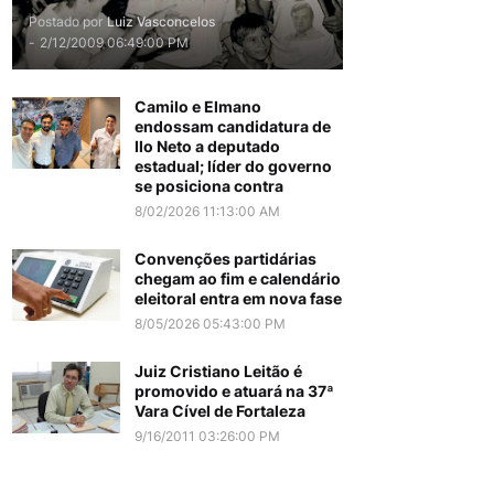
Postado por
Luiz Vasconcelos
-
2/12/2009 06:49:00 PM
Camilo e Elmano
endossam candidatura de
Ilo Neto a deputado
estadual; líder do governo
se posiciona contra
8/02/2026 11:13:00 AM
Convenções partidárias
chegam ao fim e calendário
eleitoral entra em nova fase
8/05/2026 05:43:00 PM
Juiz Cristiano Leitão é
promovido e atuará na 37ª
Vara Cível de Fortaleza
9/16/2011 03:26:00 PM