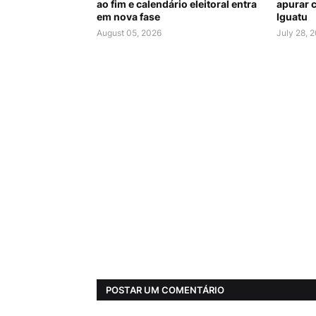
ao fim e calendário eleitoral entra
apurar c
em nova fase
Iguatu
August 05, 2026
July 28, 
POSTAR UM COMENTÁRIO