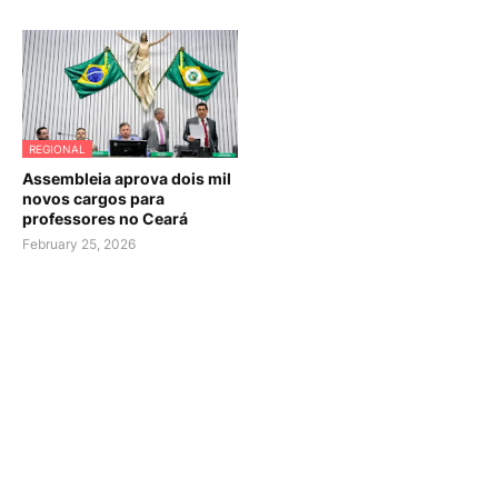
REGIONAL
Assembleia aprova dois mil
novos cargos para
professores no Ceará
February 25, 2026