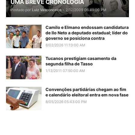
UMA BREVE CRONOLOGIA
Postado por
Luiz Vasconcelos
-
2/12/2009 06:49:00 PM
Camilo e Elmano endossam candidatura
de Ilo Neto a deputado estadual; líder do
governo se posiciona contra
8/02/2026 11:13:00 AM
Tucanos prestigiam casamento da
segunda filha de Tasso
1/12/2011 07:50:00 AM
Convenções partidárias chegam ao fim
e calendário eleitoral entra em nova fase
8/05/2026 05:43:00 PM