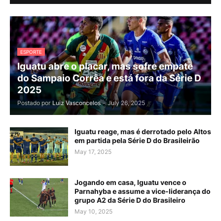
ESPORTE
Iguatu abre o placar, mas sofre empate
do Sampaio Corrêa e está fora da Série D
2025
Postado por
Luiz Vasconcelos
-
July 26, 2025
Iguatu reage, mas é derrotado pelo Altos
em partida pela Série D do Brasileirão
May 17, 2025
Jogando em casa, Iguatu vence o
Parnahyba e assume a vice-liderança do
grupo A2 da Série D do Brasileiro
May 10, 2025