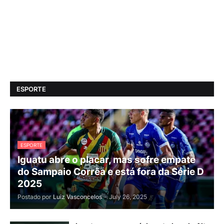
ESPORTE
ESPORTE
Iguatu abre o placar, mas sofre empate
do Sampaio Corrêa e está fora da Série D
2025
Postado por
Luiz Vasconcelos
-
July 26, 2025