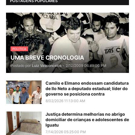
POSTAGENS POPULARES
POLITICA
UMA BREVE CRONOLOGIA
Postado por
Luiz Vasconcelos
-
2/12/2009 06:49:00 PM
Camilo e Elmano endossam candidatura
de Ilo Neto a deputado estadual; líder do
governo se posiciona contra
8/02/2026 11:13:00 AM
Justiça determina melhorias no abrigo
domiciliar de crianças e adolescentes de
Iguatu
7/14/2026 05:25:00 PM