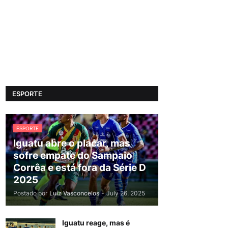
ESPORTE
ESPORTE
Iguatu abre o placar, mas
sofre empate do Sampaio
Corrêa e está fora da Série D
2025
Postado por
Luiz Vasconcelos
-
July 26, 2025
Iguatu reage, mas é