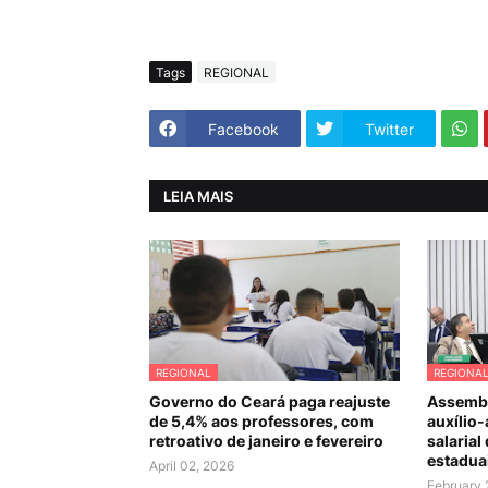
Tags
REGIONAL
Facebook
Twitter
LEIA MAIS
REGIONAL
REGIONA
Governo do Ceará paga reajuste
Assembl
de 5,4% aos professores, com
auxílio-
retroativo de janeiro e fevereiro
salarial
estadua
April 02, 2026
February 