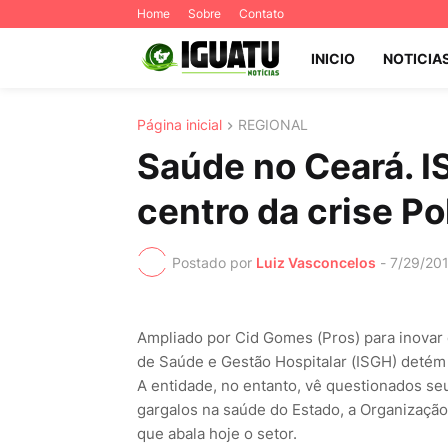
Home
Sobre
Contato
INICIO
NOTICIA
Página inicial
REGIONAL
Saúde no Ceará. I
centro da crise Po
Postado por
Luiz Vasconcelos
-
7/29/20
Ampliado por Cid Gomes (Pros) para inovar 
de Saúde e Gestão Hospitalar (ISGH) detém
A entidade, no entanto, vê questionados se
gargalos na saúde do Estado, a Organização 
que abala hoje o setor.