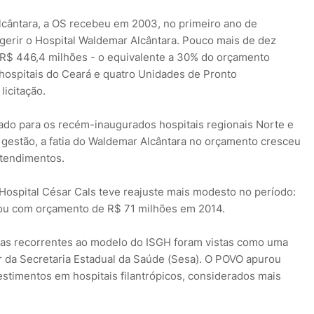
lcântara, a OS recebeu em 2003, no primeiro ano de
gerir o Hospital Waldemar Alcântara. Pouco mais de dez
 R$ 446,4 milhões - o equivalente a 30% do orçamento
 hospitais do Ceará e quatro Unidades de Pronto
icitação.
ado para os recém-inaugurados hospitais regionais Norte e
da gestão, a fatia do Waldemar Alcântara no orçamento cresceu
tendimentos.
spital César Cals teve reajuste mais modesto no período:
tou com orçamento de R$ 71 milhões em 2014.
icas recorrentes ao modelo do ISGH foram vistas como uma
or da Secretaria Estadual da Saúde (Sesa). O POVO apurou
estimentos em hospitais filantrópicos, considerados mais