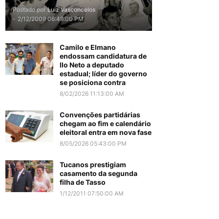
Postado por
Luiz Vasconcelos
-
2/12/2009 06:49:00 PM
Camilo e Elmano
endossam candidatura de
Ilo Neto a deputado
estadual; líder do governo
se posiciona contra
8/02/2026 11:13:00 AM
Convenções partidárias
chegam ao fim e calendário
eleitoral entra em nova fase
8/05/2026 05:43:00 PM
Tucanos prestigiam
casamento da segunda
filha de Tasso
1/12/2011 07:50:00 AM