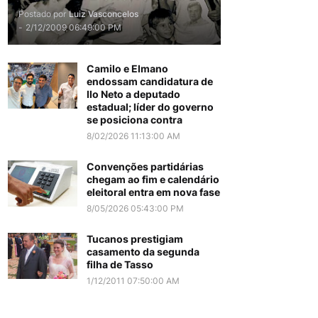
Postado por
Luiz Vasconcelos
-
2/12/2009 06:49:00 PM
Camilo e Elmano
endossam candidatura de
Ilo Neto a deputado
estadual; líder do governo
se posiciona contra
8/02/2026 11:13:00 AM
Convenções partidárias
chegam ao fim e calendário
eleitoral entra em nova fase
8/05/2026 05:43:00 PM
Tucanos prestigiam
casamento da segunda
filha de Tasso
1/12/2011 07:50:00 AM