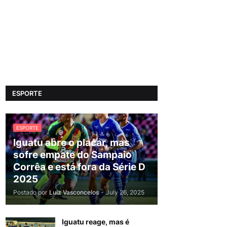
ESPORTE
ESPORTE
Iguatu abre o placar, mas
sofre empate do Sampaio
Corrêa e está fora da Série D
2025
Postado por
Luiz Vasconcelos
-
July 26, 2025
Iguatu reage, mas é