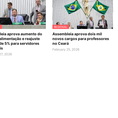
L
REGIONAL
eia aprova aumento do
Assembleia aprova dois mil
alimentação e reajuste
novos cargos para professores
 de 5% para servidores
no Ceará
is
February 25, 2026
27, 2026