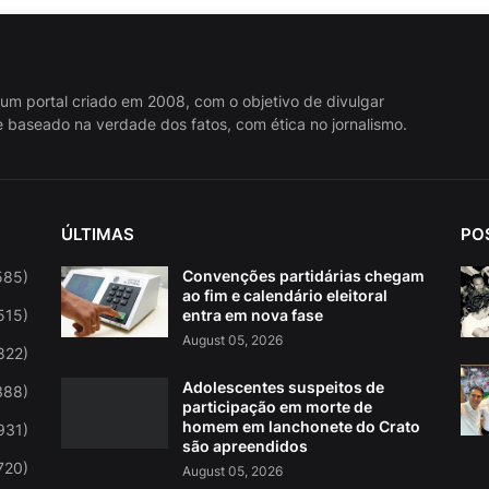
 um portal criado em 2008, com o objetivo de divulgar
 baseado na verdade dos fatos, com ética no jornalismo.
ÚLTIMAS
PO
Convenções partidárias chegam
585)
ao fim e calendário eleitoral
515)
entra em nova fase
August 05, 2026
822)
Adolescentes suspeitos de
388)
participação em morte de
homem em lanchonete do Crato
931)
são apreendidos
720)
August 05, 2026