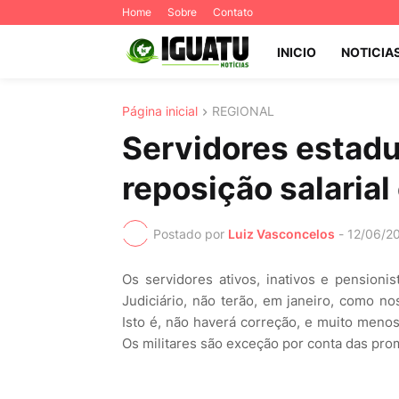
Home
Sobre
Contato
INICIO
NOTICIA
Página inicial
REGIONAL
Servidores estadu
reposição salarial
Postado por
Luiz Vasconcelos
-
12/06/2
Os servidores ativos, inativos e pensioni
Judiciário, não terão, em janeiro, como n
Isto é, não haverá correção, e muito menos
Os militares são exceção por conta das pr