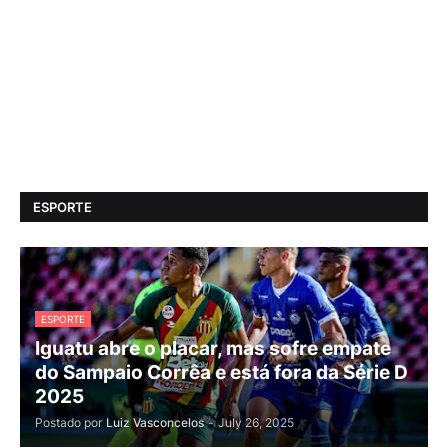
ESPORTE
ESPORTE
Iguatu abre o placar, mas sofre empate
do Sampaio Corrêa e está fora da Série D
2025
Postado por
Luiz Vasconcelos
-
July 26, 2025