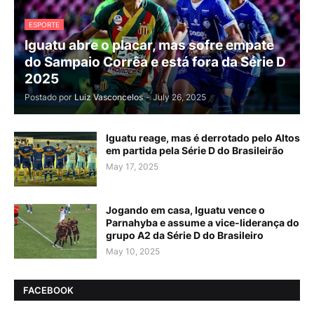
ESPORTE
Iguatu abre o placar, mas sofre empate
do Sampaio Corrêa e está fora da Série D
2025
Postado por
Luiz Vasconcelos
-
July 26, 2025
Iguatu reage, mas é derrotado pelo Altos
em partida pela Série D do Brasileirão
May 17, 2025
Jogando em casa, Iguatu vence o
Parnahyba e assume a vice-liderança do
grupo A2 da Série D do Brasileiro
May 10, 2025
FACEBOOK