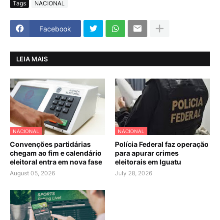
Tags
NACIONAL
Facebook
LEIA MAIS
NACIONAL
NACIONAL
Convenções partidárias
Polícia Federal faz operação
chegam ao fim e calendário
para apurar crimes
eleitoral entra em nova fase
eleitorais em Iguatu
August 05, 2026
July 28, 2026