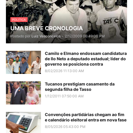
POLITICA
UMA BREVE CRONOLOGIA
Postado por
Luiz Vasconcelos
-
2/12/2009 06:49:00 PM
Camilo e Elmano endossam candidatura
de Ilo Neto a deputado estadual; líder do
governo se posiciona contra
8/02/2026 11:13:00 AM
Tucanos prestigiam casamento da
segunda filha de Tasso
1/12/2011 07:50:00 AM
Convenções partidárias chegam ao fim
e calendário eleitoral entra em nova fase
8/05/2026 05:43:00 PM