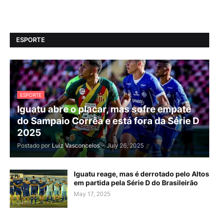
ESPORTE
ESPORTE
Iguatu abre o placar, mas sofre empate
do Sampaio Corrêa e está fora da Série D
2025
Postado por
Luiz Vasconcelos
-
July 26, 2025
Iguatu reage, mas é derrotado pelo Altos
em partida pela Série D do Brasileirão
May 17, 2025