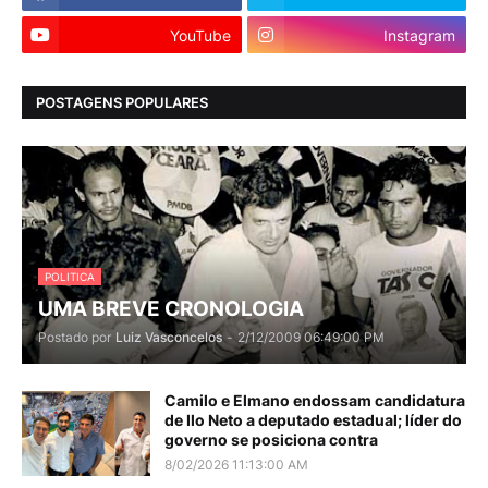
YouTube
Instagram
POSTAGENS POPULARES
POLITICA
UMA BREVE CRONOLOGIA
Postado por
Luiz Vasconcelos
-
2/12/2009 06:49:00 PM
Camilo e Elmano endossam candidatura
de Ilo Neto a deputado estadual; líder do
governo se posiciona contra
8/02/2026 11:13:00 AM