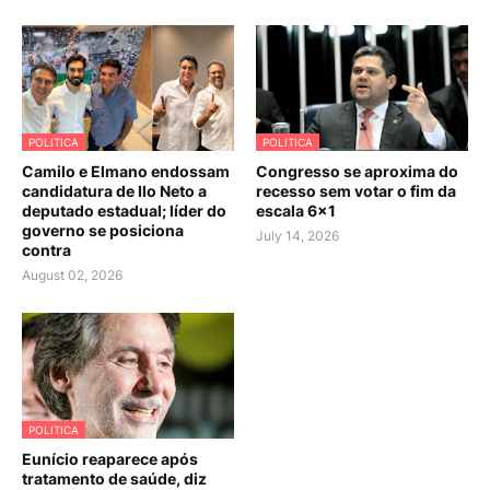
POLITICA
POLITICA
Camilo e Elmano endossam
Congresso se aproxima do
candidatura de Ilo Neto a
recesso sem votar o fim da
deputado estadual; líder do
escala 6×1
governo se posiciona
July 14, 2026
contra
August 02, 2026
POLITICA
Eunício reaparece após
tratamento de saúde, diz