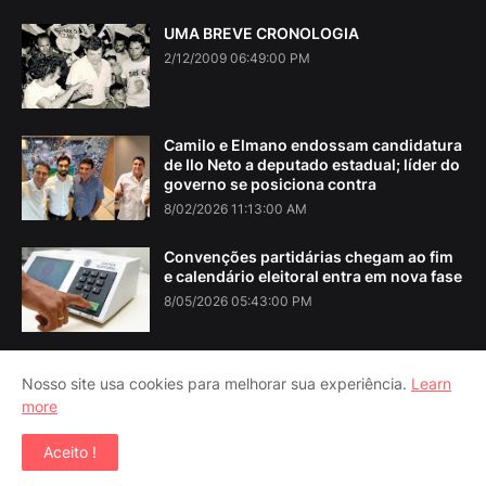
UMA BREVE CRONOLOGIA
2/12/2009 06:49:00 PM
Camilo e Elmano endossam candidatura
de Ilo Neto a deputado estadual; líder do
governo se posiciona contra
8/02/2026 11:13:00 AM
Convenções partidárias chegam ao fim
e calendário eleitoral entra em nova fase
8/05/2026 05:43:00 PM
Nosso site usa cookies para melhorar sua experiência.
Learn
more
Home
About Us
Contact Us
RTL Version
Aceito !
Copyright ©
2026
Iguatu Noticias