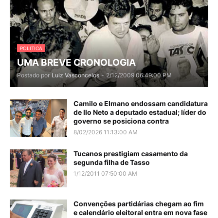
POLITICA
UMA BREVE CRONOLOGIA
Postado por
Luiz Vasconcelos
-
2/12/2009 06:49:00 PM
Camilo e Elmano endossam candidatura
de Ilo Neto a deputado estadual; líder do
governo se posiciona contra
8/02/2026 11:13:00 AM
Tucanos prestigiam casamento da
segunda filha de Tasso
1/12/2011 07:50:00 AM
Convenções partidárias chegam ao fim
e calendário eleitoral entra em nova fase