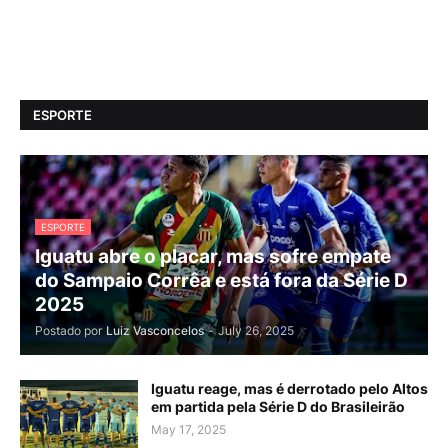
ESPORTE
ESPORTE
Iguatu abre o placar, mas sofre empate
do Sampaio Corrêa e está fora da Série D
2025
Postado por
Luiz Vasconcelos
-
July 26, 2025
Iguatu reage, mas é derrotado pelo Altos
em partida pela Série D do Brasileirão
May 17, 2025