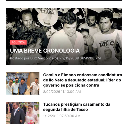
POLITICA
UMA BREVE CRONOLOGIA
Postado por
Luiz Vasconcelos
-
2/12/2009 06:49:00 PM
Camilo e Elmano endossam candidatura
de Ilo Neto a deputado estadual; líder do
governo se posiciona contra
8/02/2026 11:13:00 AM
Tucanos prestigiam casamento da
segunda filha de Tasso
1/12/2011 07:50:00 AM