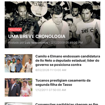
POLITICA
UMA BREVE CRONOLOGIA
Postado por
Luiz Vasconcelos
-
2/12/2009 06:49:00 PM
Camilo e Elmano endossam candidatura
de Ilo Neto a deputado estadual; líder do
governo se posiciona contra
8/02/2026 11:13:00 AM
Tucanos prestigiam casamento da
segunda filha de Tasso
1/12/2011 07:50:00 AM
Convenções partidárias chegam ao fim