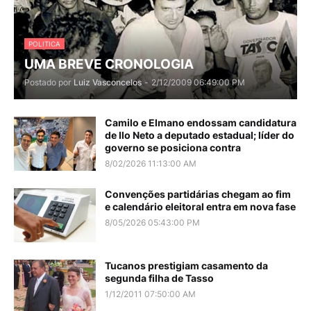
POLITICA
UMA BREVE CRONOLOGIA
Postado por
Luiz Vasconcelos
-
2/12/2009 06:49:00 PM
Camilo e Elmano endossam candidatura
de Ilo Neto a deputado estadual; líder do
governo se posiciona contra
8/02/2026 11:13:00 AM
Convenções partidárias chegam ao fim
e calendário eleitoral entra em nova fase
8/05/2026 05:43:00 PM
Tucanos prestigiam casamento da
segunda filha de Tasso
1/12/2011 07:50:00 AM