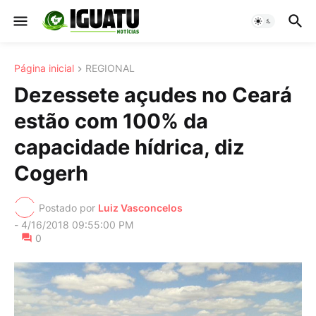
Página inicial
REGIONAL
Dezessete açudes no Ceará
estão com 100% da
capacidade hídrica, diz
Cogerh
Postado por
Luiz Vasconcelos
-
4/16/2018 09:55:00 PM
0