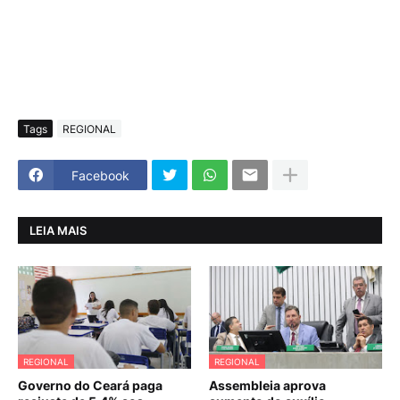
Tags
REGIONAL
Facebook
LEIA MAIS
REGIONAL
REGIONAL
Governo do Ceará paga
Assembleia aprova