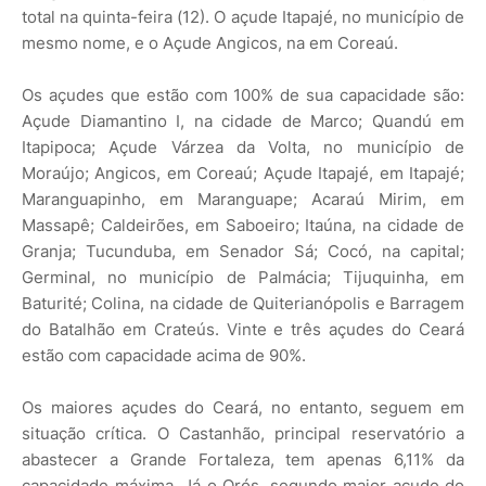
total na quinta-feira (12). O açude Itapajé, no município de
mesmo nome, e o Açude Angicos, na em Coreaú.
Os açudes que estão com 100% de sua capacidade são:
Açude Diamantino I, na cidade de Marco; Quandú em
Itapipoca; Açude Várzea da Volta, no município de
Moraújo; Angicos, em Coreaú; Açude Itapajé, em Itapajé;
Maranguapinho, em Maranguape; Acaraú Mirim, em
Massapê; Caldeirões, em Saboeiro; Itaúna, na cidade de
Granja; Tucunduba, em Senador Sá; Cocó, na capital;
Germinal, no município de Palmácia; Tijuquinha, em
Baturité; Colina, na cidade de Quiterianópolis e Barragem
do Batalhão em Crateús. Vinte e três açudes do Ceará
estão com capacidade acima de 90%.
Os maiores açudes do Ceará, no entanto, seguem em
situação crítica. O Castanhão, principal reservatório a
abastecer a Grande Fortaleza, tem apenas 6,11% da
capacidade máxima. Já o Orós, segundo maior açude do