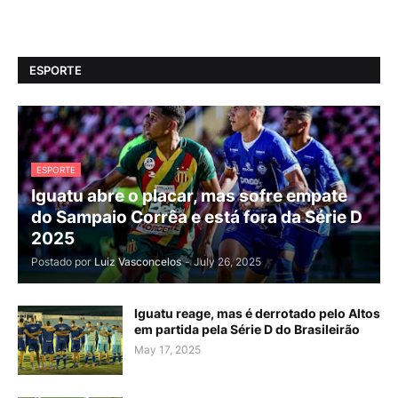
ESPORTE
ESPORTE
Iguatu abre o placar, mas sofre empate
do Sampaio Corrêa e está fora da Série D
2025
Postado por
Luiz Vasconcelos
-
July 26, 2025
Iguatu reage, mas é derrotado pelo Altos
em partida pela Série D do Brasileirão
May 17, 2025