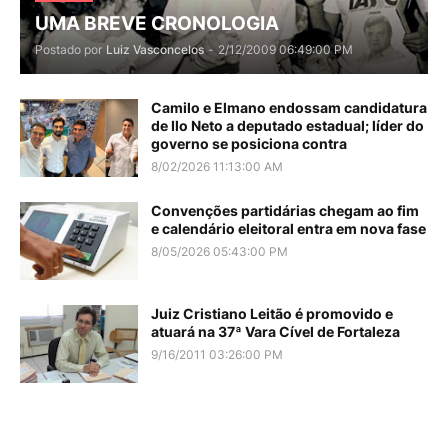
UMA BREVE CRONOLOGIA
Postado por
Luiz Vasconcelos
-
2/12/2009 06:49:00 PM
Camilo e Elmano endossam candidatura
de Ilo Neto a deputado estadual; líder do
governo se posiciona contra
8/02/2026 11:13:00 AM
Convenções partidárias chegam ao fim
e calendário eleitoral entra em nova fase
8/05/2026 05:43:00 PM
Juiz Cristiano Leitão é promovido e
atuará na 37ª Vara Cível de Fortaleza
9/16/2011 03:26:00 PM