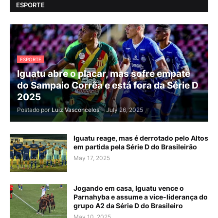
ESPORTE
ESPORTE
Iguatu abre o placar, mas sofre empate
do Sampaio Corrêa e está fora da Série D
2025
Postado por
Luiz Vasconcelos
-
July 26, 2025
Iguatu reage, mas é derrotado pelo Altos
em partida pela Série D do Brasileirão
May 17, 2025
Jogando em casa, Iguatu vence o
Parnahyba e assume a vice-liderança do
grupo A2 da Série D do Brasileiro
May 10, 2025