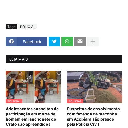
Tags
POLICIAL
Facebook
LEIA MAIS
POLICIAL
POLICIAL
Adolescentes suspeitos de
Suspeitos de envolvimento
participação em morte de
com fazenda de maconha
homem em lanchonete do
em Acopiara são presos
Crato são apreendidos
pela Polícia Civil