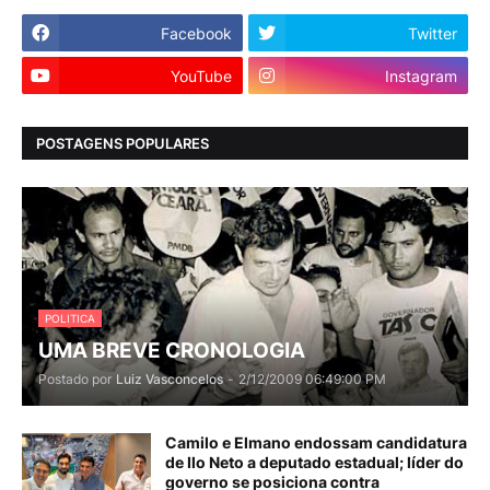
Facebook
Twitter
YouTube
Instagram
POSTAGENS POPULARES
POLITICA
UMA BREVE CRONOLOGIA
Postado por
Luiz Vasconcelos
-
2/12/2009 06:49:00 PM
Camilo e Elmano endossam candidatura
de Ilo Neto a deputado estadual; líder do
governo se posiciona contra