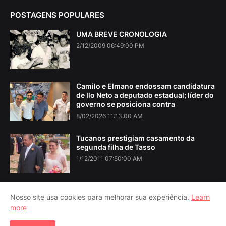
POSTAGENS POPULARES
UMA BREVE CRONOLOGIA
2/12/2009 06:49:00 PM
Camilo e Elmano endossam candidatura
de Ilo Neto a deputado estadual; líder do
governo se posiciona contra
8/02/2026 11:13:00 AM
Tucanos prestigiam casamento da
segunda filha de Tasso
1/12/2011 07:50:00 AM
Nosso site usa cookies para melhorar sua experiência.
Learn
more
Home
About Us
Contact Us
RTL Version