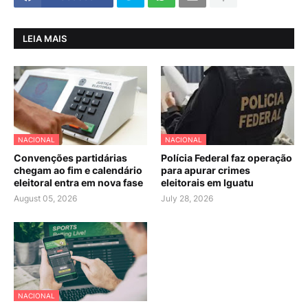
LEIA MAIS
NACIONAL
NACIONAL
Convenções partidárias
Polícia Federal faz operação
chegam ao fim e calendário
para apurar crimes
eleitoral entra em nova fase
eleitorais em Iguatu
August 05, 2026
July 28, 2026
NACIONAL