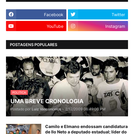
Facebook
Twitter
YouTube
Instagram
POSTAGENS POPULARES
POLITICA
UMA BREVE CRONOLOGIA
Postado por
Luiz Vasconcelos
-
2/12/2009 06:49:00 PM
Camilo e Elmano endossam candidatura
de Ilo Neto a deputado estadual; líder do