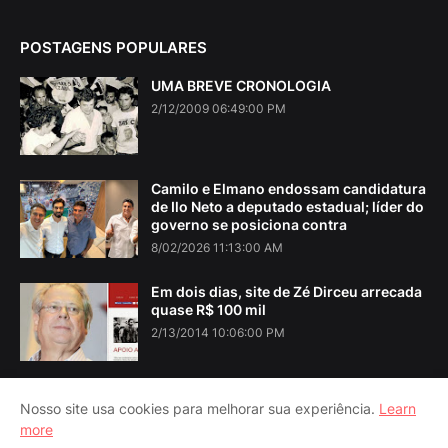
POSTAGENS POPULARES
UMA BREVE CRONOLOGIA
2/12/2009 06:49:00 PM
Camilo e Elmano endossam candidatura
de Ilo Neto a deputado estadual; líder do
governo se posiciona contra
8/02/2026 11:13:00 AM
Em dois dias, site de Zé Dirceu arrecada
quase R$ 100 mil
2/13/2014 10:06:00 PM
Nosso site usa cookies para melhorar sua experiência.
Learn
more
Home
About Us
Contact Us
RTL Version