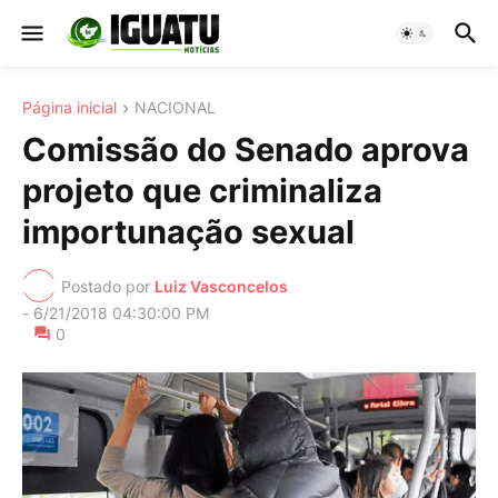
Página inicial
NACIONAL
Comissão do Senado aprova
projeto que criminaliza
importunação sexual
Postado por
Luiz Vasconcelos
-
6/21/2018 04:30:00 PM
0