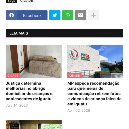
Tags
CIDADE
Facebook
LEIA MAIS
CIDADE
CIDADE
Justiça determina
MP expede recomendação
melhorias no abrigo
para que meios de
domiciliar de crianças e
comunicação retirem fotos
adolescentes de Iguatu
e vídeos de criança falecida
em Iguatu
July 14, 2026
April 02, 2026