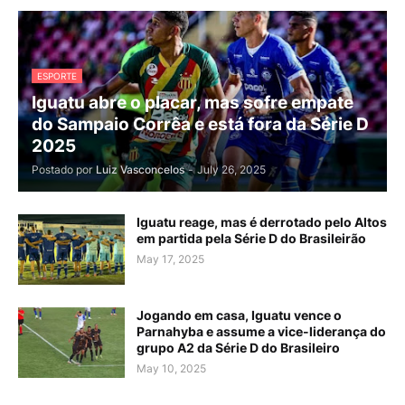
ESPORTE
Iguatu abre o placar, mas sofre empate
do Sampaio Corrêa e está fora da Série D
2025
Postado por
Luiz Vasconcelos
-
July 26, 2025
Iguatu reage, mas é derrotado pelo Altos
em partida pela Série D do Brasileirão
May 17, 2025
Jogando em casa, Iguatu vence o
Parnahyba e assume a vice-liderança do
grupo A2 da Série D do Brasileiro
May 10, 2025