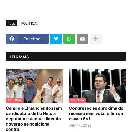
Tags
POLITICA
Facebook
LEIA MAIS
POLITICA
POLITICA
Camilo e Elmano endossam
Congresso se aproxima do
candidatura de Ilo Neto a
recesso sem votar o fim da
deputado estadual; líder do
escala 6×1
governo se posiciona
July 14, 2026
contra