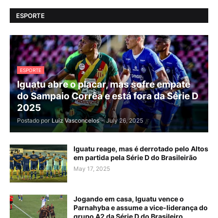
ESPORTE
ESPORTE
Iguatu abre o placar, mas sofre empate
do Sampaio Corrêa e está fora da Série D
2025
Postado por
Luiz Vasconcelos
-
July 26, 2025
Iguatu reage, mas é derrotado pelo Altos
em partida pela Série D do Brasileirão
May 17, 2025
Jogando em casa, Iguatu vence o
Parnahyba e assume a vice-liderança do
grupo A2 da Série D do Brasileiro