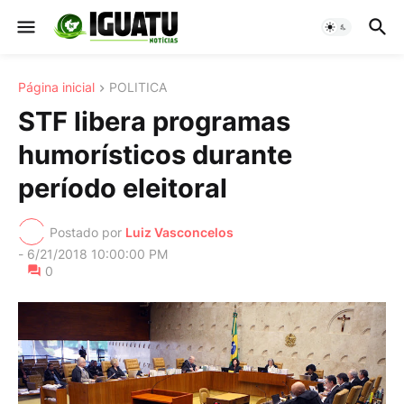
Página inicial
POLITICA
STF libera programas
humorísticos durante
período eleitoral
Postado por
Luiz Vasconcelos
-
6/21/2018 10:00:00 PM
0