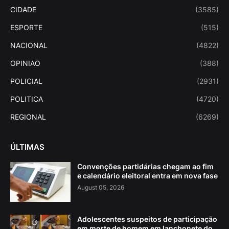
CIDADE
(3585)
ESPORTE
(515)
NACIONAL
(4822)
OPINIAO
(388)
POLICIAL
(2931)
POLITICA
(4720)
REGIONAL
(6269)
ÚLTIMAS
Convenções partidárias chegam ao fim
e calendário eleitoral entra em nova fase
August 05, 2026
Adolescentes suspeitos de participação
em morte de homem em lanchonete do