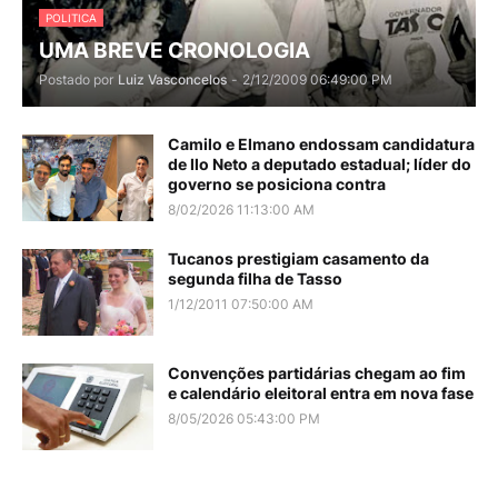
POLITICA
UMA BREVE CRONOLOGIA
Postado por
Luiz Vasconcelos
-
2/12/2009 06:49:00 PM
Camilo e Elmano endossam candidatura
de Ilo Neto a deputado estadual; líder do
governo se posiciona contra
8/02/2026 11:13:00 AM
Tucanos prestigiam casamento da
segunda filha de Tasso
1/12/2011 07:50:00 AM
Convenções partidárias chegam ao fim
e calendário eleitoral entra em nova fase
8/05/2026 05:43:00 PM