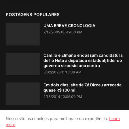
POSTAGENS POPULARES
UMA BREVE CRONOLOGIA
2/12/2009 06:49:00 PM
Camilo e Elmano endossam candidatura
de Ilo Neto a deputado estadual; líder do
governo se posiciona contra
8/02/2026 11:13:00 AM
Em dois dias, site de Zé Dirceu arrecada
quase R$ 100 mil
2/13/2014 10:06:00 PM
Nosso site usa cookies para melhorar sua experiência.
Learn
more
Home
About Us
Contact Us
RTL Version