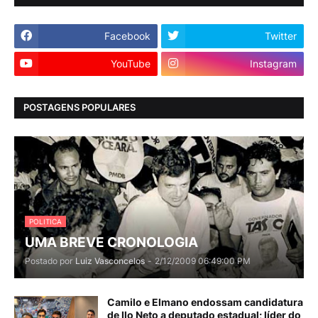
Facebook
Twitter
YouTube
Instagram
POSTAGENS POPULARES
POLITICA
UMA BREVE CRONOLOGIA
Postado por
Luiz Vasconcelos
-
2/12/2009 06:49:00 PM
Camilo e Elmano endossam candidatura
de Ilo Neto a deputado estadual; líder do