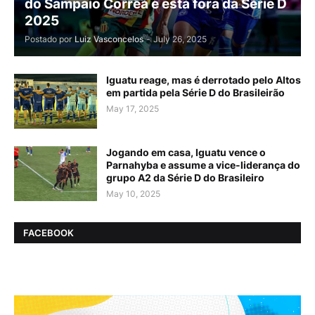
do Sampaio Corrêa e está fora da Série D
2025
Postado por
Luiz Vasconcelos
-
July 26, 2025
Iguatu reage, mas é derrotado pelo Altos
em partida pela Série D do Brasileirão
May 17, 2025
Jogando em casa, Iguatu vence o
Parnahyba e assume a vice-liderança do
grupo A2 da Série D do Brasileiro
May 10, 2025
FACEBOOK