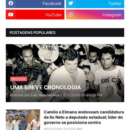
Facebook
Twitter
YouTube
Instagram
POSTAGENS POPULARES
POLITICA
UMA BREVE CRONOLOGIA
Postado por
Luiz Vasconcelos
-
2/12/2009 06:49:00 PM
Camilo e Elmano endossam candidatura
de Ilo Neto a deputado estadual; líder do
governo se posiciona contra
8/02/2026 11:13:00 AM