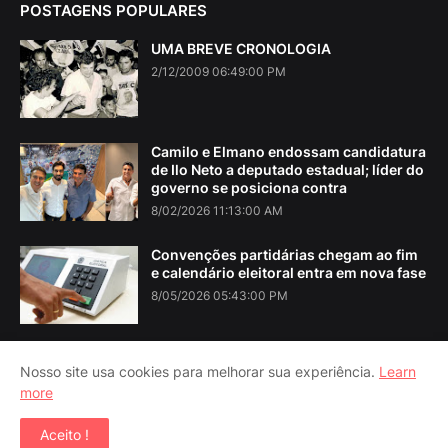
POSTAGENS POPULARES
UMA BREVE CRONOLOGIA
2/12/2009 06:49:00 PM
Camilo e Elmano endossam candidatura
de Ilo Neto a deputado estadual; líder do
governo se posiciona contra
8/02/2026 11:13:00 AM
Convenções partidárias chegam ao fim
e calendário eleitoral entra em nova fase
8/05/2026 05:43:00 PM
Nosso site usa cookies para melhorar sua experiência.
Learn
more
Home
About Us
Contact Us
RTL Version
Aceito !
Copyright ©
2026
Iguatu Noticias