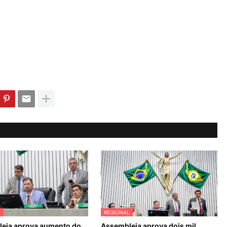
L
REGIONAL
eia aprova aumento do
Assembleia aprova dois mil