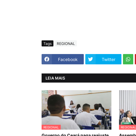
Tags
REGIONAL
Facebook
Twitter
LEIA MAIS
REGIONAL
REGIONA
Governo do Ceará paga reajuste
Assembl