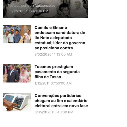
Postado por
Luiz Vasconcelos
-
2/12/2009 06:49:00 PM
Camilo e Elmano
endossam candidatura de
Ilo Neto a deputado
estadual; líder do governo
se posiciona contra
8/02/2026 11:13:00 AM
Tucanos prestigiam
casamento da segunda
filha de Tasso
1/12/2011 07:50:00 AM
Convenções partidárias
chegam ao fim e calendário
eleitoral entra em nova fase
8/05/2026 05:43:00 PM