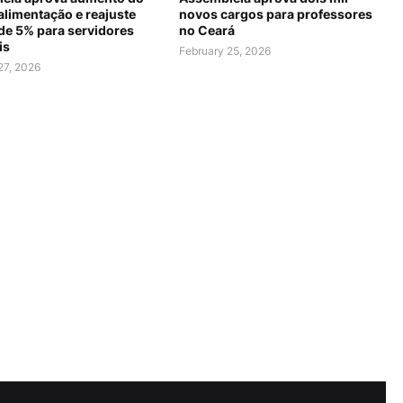
alimentação e reajuste
novos cargos para professores
 de 5% para servidores
no Ceará
is
February 25, 2026
27, 2026