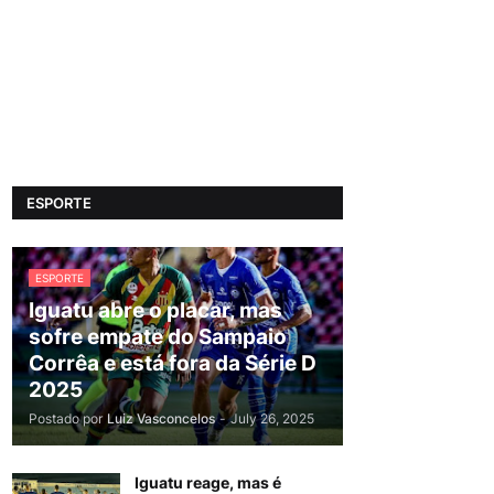
ESPORTE
ESPORTE
Iguatu abre o placar, mas
sofre empate do Sampaio
Corrêa e está fora da Série D
2025
Postado por
Luiz Vasconcelos
-
July 26, 2025
Iguatu reage, mas é