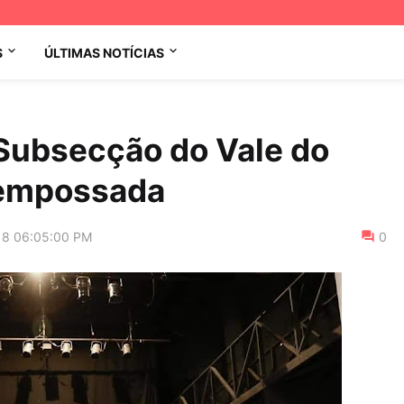
S
ÚLTIMAS NOTÍCIAS
 Subsecção do Vale do
 empossada
18 06:05:00 PM
0