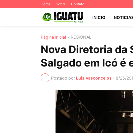
Home
Sobre
Contato
INICIO
NOTICIA
Página inicial
REGIONAL
Nova Diretoria da
Salgado em Icó é
Postado por
Luiz Vasconcelos
-
8/25/20