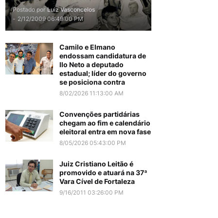
Postado por
Luiz Vasconcelos
-
2/12/2009 06:49:00 PM
Camilo e Elmano
endossam candidatura de
Ilo Neto a deputado
estadual; líder do governo
se posiciona contra
8/02/2026 11:13:00 AM
Convenções partidárias
chegam ao fim e calendário
eleitoral entra em nova fase
8/05/2026 05:43:00 PM
Juiz Cristiano Leitão é
promovido e atuará na 37ª
Vara Cível de Fortaleza
9/16/2011 03:26:00 PM