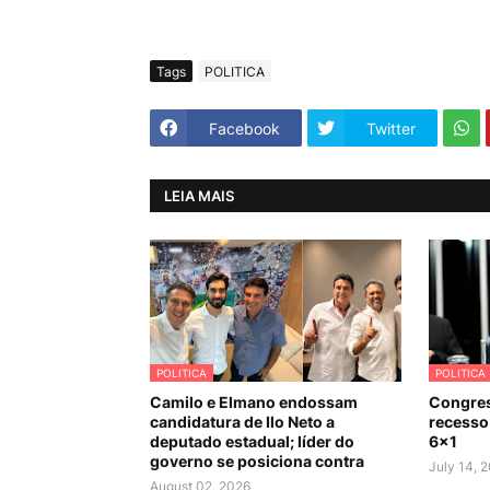
Tags
POLITICA
Facebook
Twitter
LEIA MAIS
POLITICA
POLITICA
Camilo e Elmano endossam
Congres
candidatura de Ilo Neto a
recesso 
deputado estadual; líder do
6×1
governo se posiciona contra
July 14, 
August 02, 2026