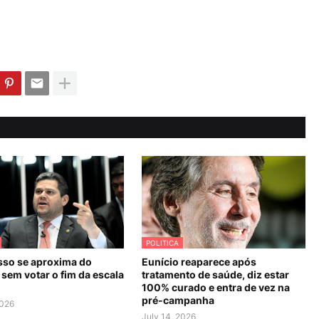
POLITICA
so se aproxima do
Eunício reaparece após
sem votar o fim da escala
tratamento de saúde, diz estar
100% curado e entra de vez na
pré-campanha
2026
July 14, 2026