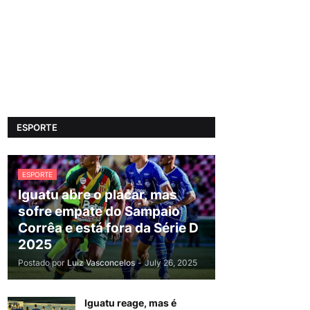
ESPORTE
ESPORTE
Iguatu abre o placar, mas
sofre empate do Sampaio
Corrêa e está fora da Série D
2025
Postado por
Luiz Vasconcelos
-
July 26, 2025
Iguatu reage, mas é