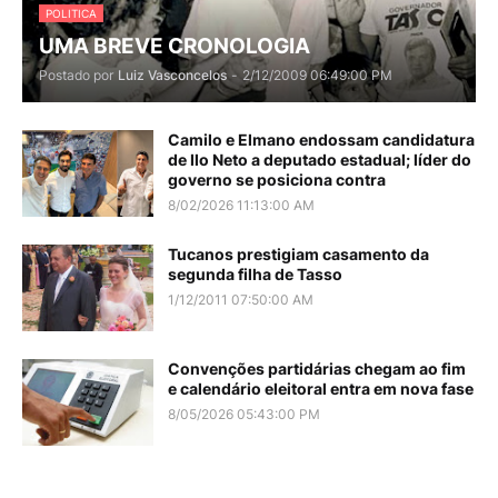
POLITICA
UMA BREVE CRONOLOGIA
Postado por
Luiz Vasconcelos
-
2/12/2009 06:49:00 PM
Camilo e Elmano endossam candidatura
de Ilo Neto a deputado estadual; líder do
governo se posiciona contra
8/02/2026 11:13:00 AM
Tucanos prestigiam casamento da
segunda filha de Tasso
1/12/2011 07:50:00 AM
Convenções partidárias chegam ao fim
e calendário eleitoral entra em nova fase
8/05/2026 05:43:00 PM