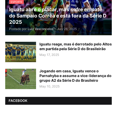
ESPORTE
Iguatu abre o placar, mas sofre empate
do Sampaio Corrêa e está fora da Série D
2025
Postado por
Luiz Vasconcelos
-
July 26, 2025
Iguatu reage, mas é derrotado pelo Altos
em partida pela Série D do Brasileirão
May 17, 2025
Jogando em casa, Iguatu vence o
Parnahyba e assume a vice-liderança do
grupo A2 da Série D do Brasileiro
May 10, 2025
FACEBOOK