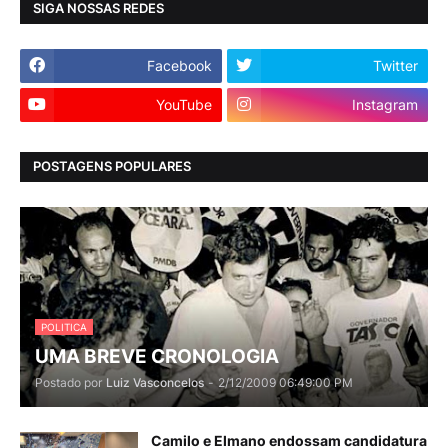
SIGA NOSSAS REDES
Facebook
Twitter
YouTube
Instagram
POSTAGENS POPULARES
POLITICA
UMA BREVE CRONOLOGIA
Postado por
Luiz Vasconcelos
-
2/12/2009 06:49:00 PM
Camilo e Elmano endossam candidatura